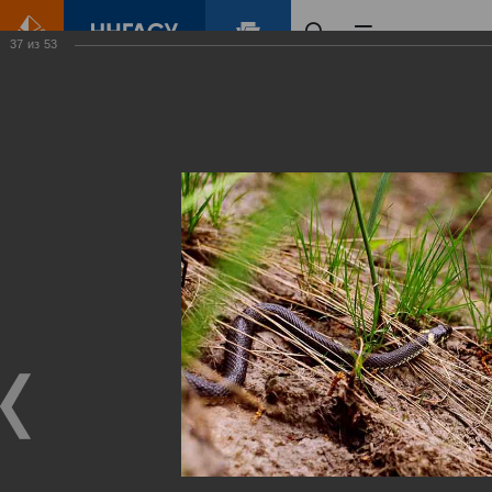
37
из
53
Главная
Контент
Зеленый Город
Виртуальные
выставки
(фотоальбомы)