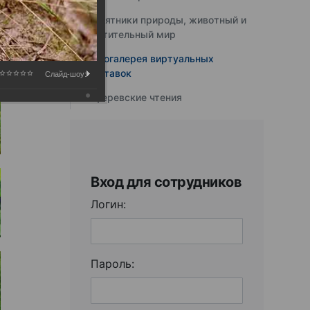
Памятники природы, животный и
растительный мир
Фотогалерея виртуальных
выставок
Слайд-шоу:
Юферевские чтения
Вход для сотрудников
Логин:
Пароль: