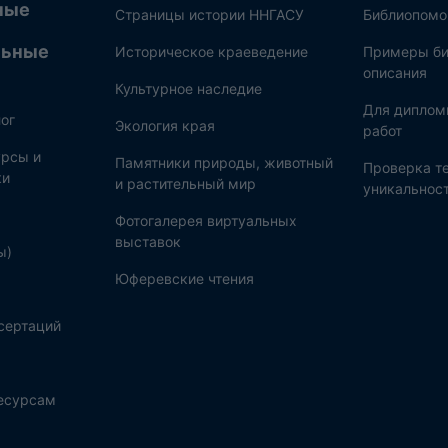
ные
Страницы истории ННГАСУ
Библиопом
льные
Историческое краеведение
Примеры би
описания
Культурное наследие
Для диплом
ог
Экология края
работ
рсы и
Памятники природы, животный
Проверка те
ки
и растительный мир
уникальнос
Фотогалерея виртуальных
выставок
ы)
Юферевские чтения
сертаций
ресурсам