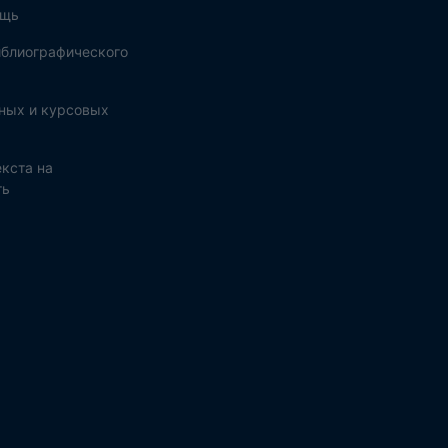
ощь
блиографического
ных и курсовых
кста на
ть