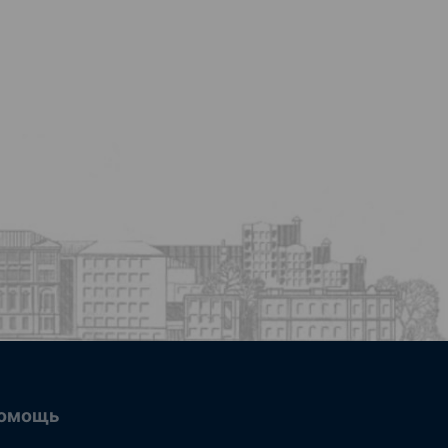
омощь