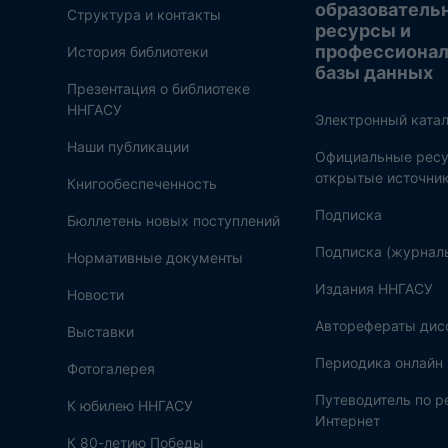
образователь
Структура и контакты
ресурсы и
профессиона
История библиотеки
базы данных
Презентация о библиотеке
ННГАСУ
Электронный катал
Наши публикации
Официальные ресу
открытые источни
Книгообеспеченность
Подписка
Бюллетень новых поступлений
Подписка (журнал
Нормативные документы
Издания ННГАСУ
Новости
Авторефераты дис
Выставки
Периодика онлайн
Фотогалерея
Путеводитель по 
К юбилею ННГАСУ
Интернет
К 80-летию Победы