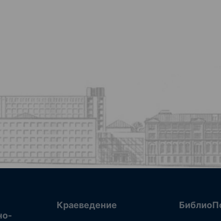
Краеведение
БиблиоП
но-