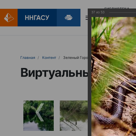
БИБЛИОТЕКА
37
из
53
БИБЛИОПОМОЩ
Главная
Контент
Зеленый Город
Виртуальные выст