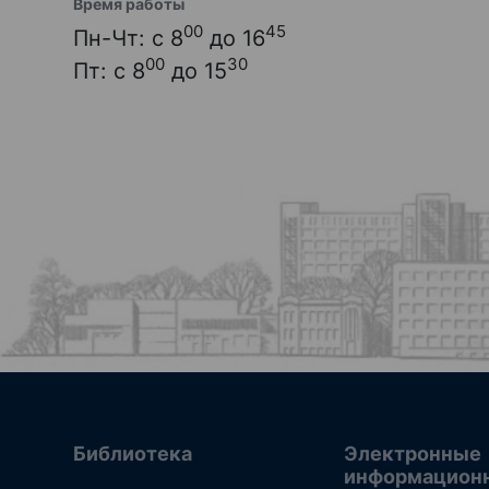
Время работы
00
45
Пн-Чт: с 8
до 16
00
30
Пт: с 8
до 15
Библиотека
Электронные
информацион