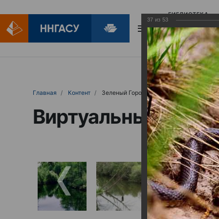
БИБЛИОТЕКА
37
из
53
БИБЛИОПОМОЩ
Главная
Контент
Зеленый Город
Виртуальные выст