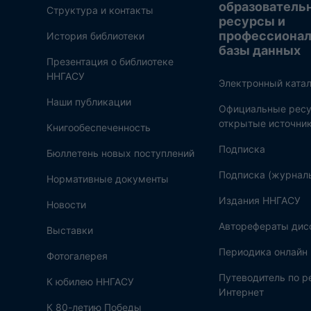
образователь
Структура и контакты
ресурсы и
профессиона
История библиотеки
базы данных
Презентация о библиотеке
ННГАСУ
Электронный катал
Наши публикации
Официальные ресу
открытые источни
Книгообеспеченность
Подписка
Бюллетень новых поступлений
Подписка (журнал
Нормативные документы
Издания ННГАСУ
Новости
Авторефераты дис
Выставки
Периодика онлайн
Фотогалерея
Путеводитель по 
К юбилею ННГАСУ
Интернет
К 80-летию Победы