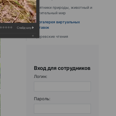
Памятники природы, животный и
растительный мир
Фотогалерея виртуальных
выставок
Слайд-шоу:
Юферевские чтения
Вход для сотрудников
Логин:
Пароль: