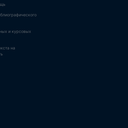
ощь
блиографического
ных и курсовых
кста на
ть