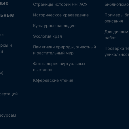
ные
Страницы истории ННГАСУ
Библиопом
льные
Историческое краеведение
Примеры би
описания
Культурное наследие
Для диплом
ог
Экология края
работ
рсы и
Памятники природы, животный
Проверка те
ки
и растительный мир
уникальнос
Фотогалерея виртуальных
выставок
ы)
Юферевские чтения
сертаций
ресурсам