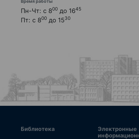
Время работы
00
45
Пн-Чт: с 8
до 16
00
30
Пт: с 8
до 15
Библиотека
Электронные
информацион