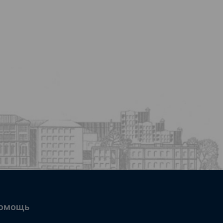
омощь