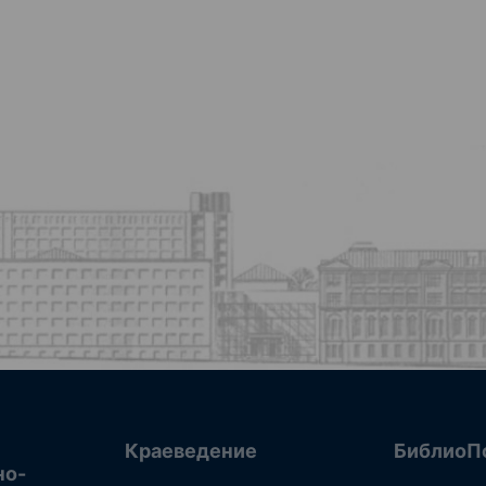
Краеведение
БиблиоП
но-