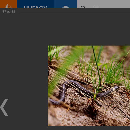
37
из
53
Главная
Контент
Зеленый Город
Виртуальные
выставки
(фотоальбомы)