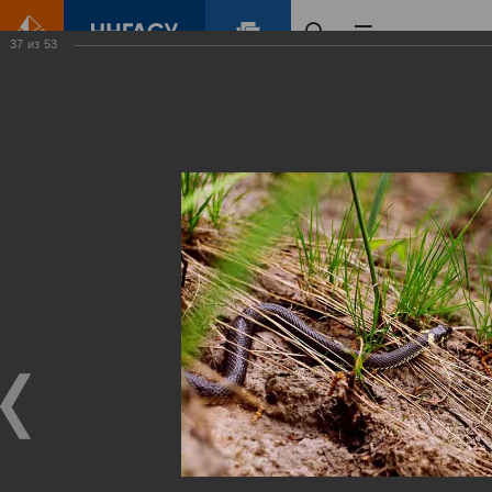
37
из
53
Главная
Контент
Зеленый Город
Виртуальные
выставки
(фотоальбомы)