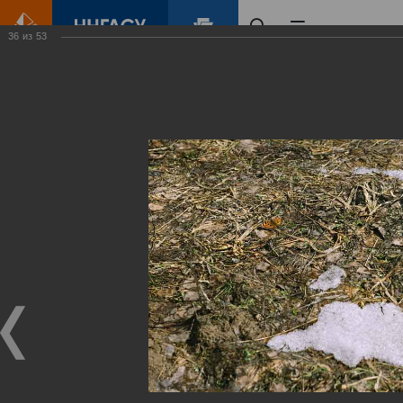
36
из
53
Главная
Контент
Зеленый Город
Виртуальные
выставки
(фотоальбомы)