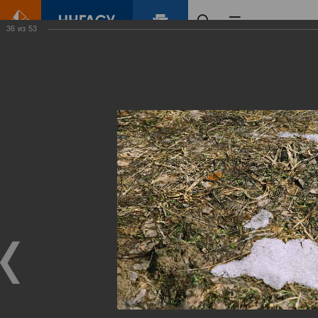
36
из
53
Главная
Контент
Зеленый Город
Виртуальные
выставки
(фотоальбомы)