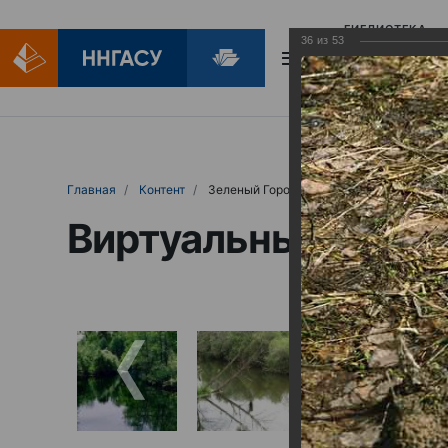
БИБЛИОТЕКА
36
из
53
БИБЛИОПОМОЩ
Главная
Контент
Зеленый Город
Виртуальные выст