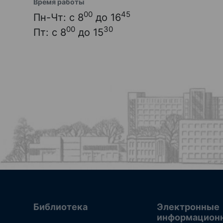
Время работы
00
45
Пн-Чт: с 8
до 16
00
30
Пт: с 8
до 15
Библиотека
Электронные
информацион