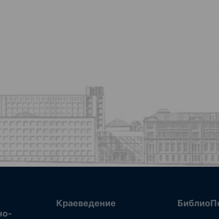
Краеведение
БиблиоП
но-