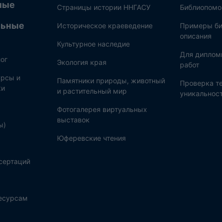
ные
Страницы истории ННГАСУ
Библиопом
льные
Историческое краеведение
Примеры би
описания
Культурное наследие
Для диплом
ог
Экология края
работ
рсы и
Памятники природы, животный
Проверка те
ки
и растительный мир
уникальнос
Фотогалерея виртуальных
выставок
ы)
Юферевские чтения
сертаций
ресурсам