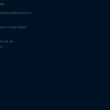
ощь
блиографического
ных и курсовых
кста на
ть