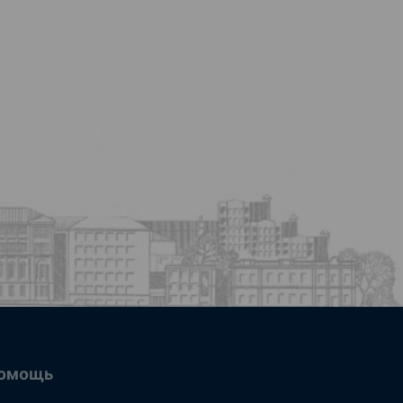
омощь