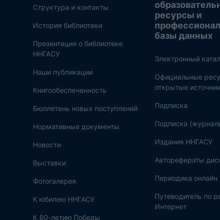
образователь
Структура и контакты
ресурсы и
профессиона
История библиотеки
базы данных
Презентация о библиотеке
ННГАСУ
Электронный катал
Наши публикации
Официальные ресу
открытые источни
Книгообеспеченность
Подписка
Бюллетень новых поступлений
Подписка (журнал
Нормативные документы
Издания ННГАСУ
Новости
Авторефераты дис
Выставки
Периодика онлайн
Фотогалерея
Путеводитель по 
К юбилею ННГАСУ
Интернет
К 80-летию Победы