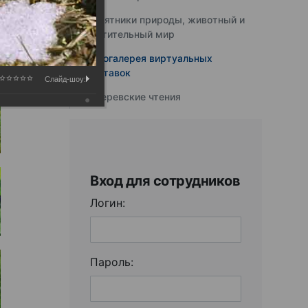
Памятники природы, животный и
растительный мир
Фотогалерея виртуальных
выставок
Слайд-шоу:
Юферевские чтения
Вход для сотрудников
Логин:
Пароль: