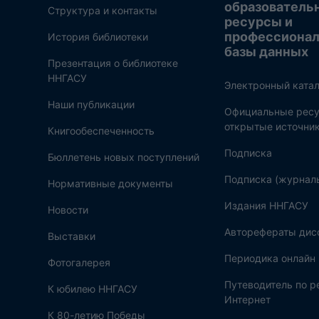
образователь
Структура и контакты
ресурсы и
профессиона
История библиотеки
базы данных
Презентация о библиотеке
ННГАСУ
Электронный катал
Наши публикации
Официальные ресу
открытые источни
Книгообеспеченность
Подписка
Бюллетень новых поступлений
Подписка (журнал
Нормативные документы
Издания ННГАСУ
Новости
Авторефераты дис
Выставки
Периодика онлайн
Фотогалерея
Путеводитель по 
К юбилею ННГАСУ
Интернет
К 80-летию Победы