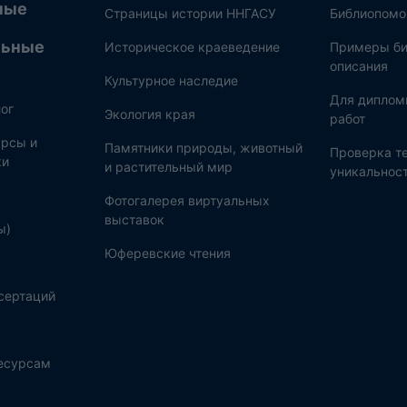
ные
Страницы истории ННГАСУ
Библиопом
льные
Историческое краеведение
Примеры би
описания
Культурное наследие
Для диплом
ог
Экология края
работ
рсы и
Памятники природы, животный
Проверка те
ки
и растительный мир
уникальнос
Фотогалерея виртуальных
выставок
ы)
Юферевские чтения
сертаций
ресурсам