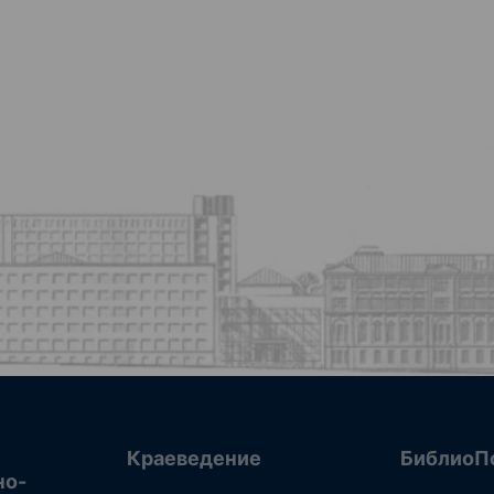
Краеведение
БиблиоП
но-