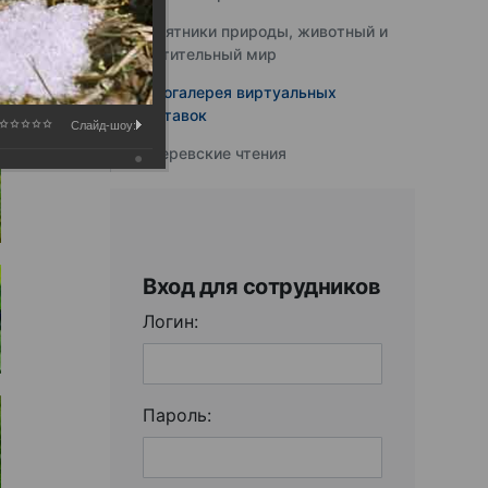
Памятники природы, животный и
растительный мир
Фотогалерея виртуальных
выставок
Слайд-шоу:
Юферевские чтения
Вход для сотрудников
Логин:
Пароль: