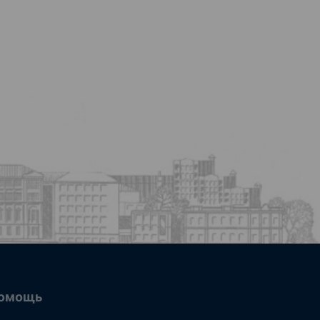
омощь