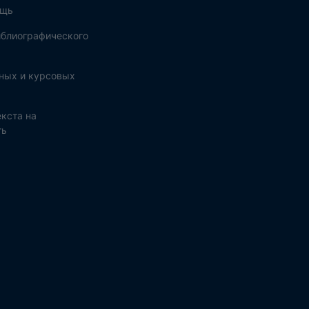
ощь
блиографического
ных и курсовых
кста на
ть