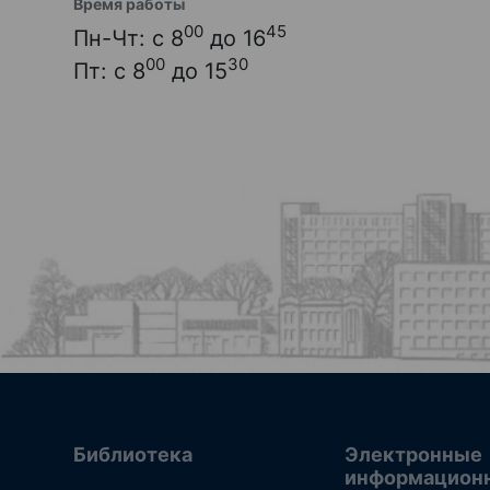
Время работы
00
45
Пн-Чт: с 8
до 16
00
30
Пт: с 8
до 15
Библиотека
Электронные
информацион