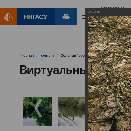
БИБЛИОТЕКА
36
из
53
БИБЛИОПОМОЩ
Главная
Контент
Зеленый Город
Виртуальные выст