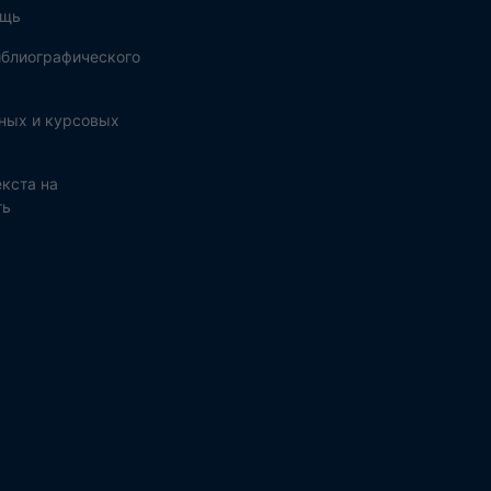
ощь
блиографического
ных и курсовых
кста на
ть