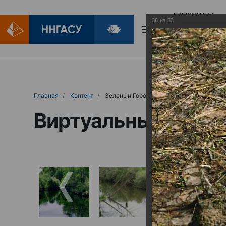
БИБЛИОТЕКА
36
из
53
БИБЛИОПОМОЩ
Главная
Контент
Зеленый Город
Виртуальные выст