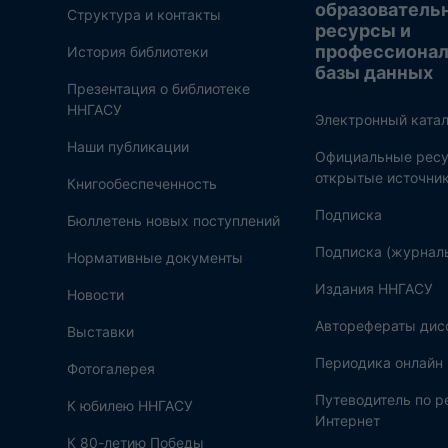
образователь
Структура и контакты
ресурсы и
профессиона
История библиотеки
базы данных
Презентация о библиотеке
ННГАСУ
Электронный катал
Наши публикации
Официальные ресу
открытые источни
Книгообеспеченность
Подписка
Бюллетень новых поступлений
Подписка (журнал
Нормативные документы
Издания ННГАСУ
Новости
Авторефераты дис
Выставки
Периодика онлайн
Фотогалерея
Путеводитель по 
К юбилею ННГАСУ
Интернет
К 80-летию Победы