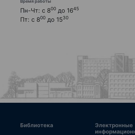
Время работы
00
45
Пн-Чт: с 8
до 16
00
30
Пт: с 8
до 15
Библиотека
Электронные
информацион