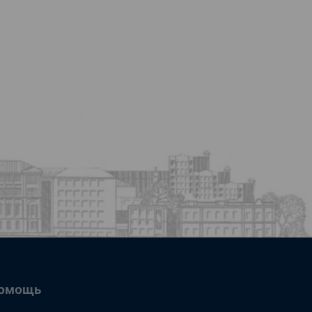
омощь