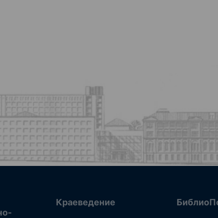
Краеведение
БиблиоП
но-