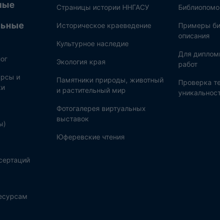
ные
Страницы истории ННГАСУ
Библиопом
льные
Историческое краеведение
Примеры би
описания
Культурное наследие
Для диплом
ог
Экология края
работ
рсы и
Памятники природы, животный
Проверка те
ки
и растительный мир
уникальнос
Фотогалерея виртуальных
выставок
ы)
Юферевские чтения
сертаций
ресурсам