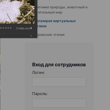
Памятники природы, животный и
растительный мир
Фотогалерея виртуальных
выставок
Слайд-шоу:
Юферевские чтения
Вход для сотрудников
Логин:
Пароль: