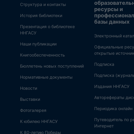
образователь
Структура и контакты
ресурсы и
профессиона
История библиотеки
базы данных
Презентация о библиотеке
ННГАСУ
Электронный катал
Наши публикации
Официальные ресу
открытые источни
Книгообеспеченность
Подписка
Бюллетень новых поступлений
Подписка (журнал
Нормативные документы
Издания ННГАСУ
Новости
Авторефераты дис
Выставки
Периодика онлайн
Фотогалерея
Путеводитель по 
К юбилею ННГАСУ
Интернет
К 80-летию Победы