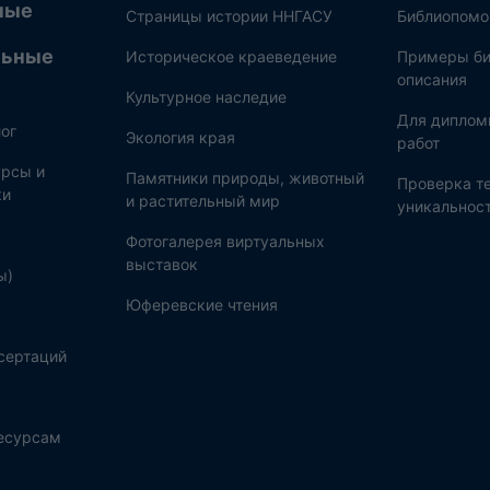
ные
Страницы истории ННГАСУ
Библиопом
льные
Историческое краеведение
Примеры би
описания
Культурное наследие
Для диплом
ог
Экология края
работ
рсы и
Памятники природы, животный
Проверка те
ки
и растительный мир
уникальнос
Фотогалерея виртуальных
выставок
ы)
Юферевские чтения
сертаций
ресурсам