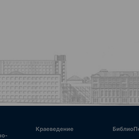
Краеведение
БиблиоП
но-