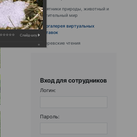
Памятники природы, животный и
растительный мир
Фотогалерея виртуальных
выставок
Слайд-шоу:
Юферевские чтения
Вход для сотрудников
Логин:
Пароль: