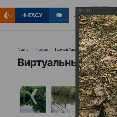
БИБЛИОТЕКА
36
из
53
БИБЛИОПОМОЩ
Главная
Контент
Зеленый Город
Виртуальные выст