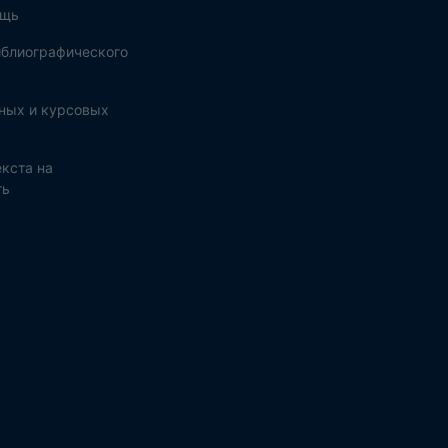
ощь
блиографического
ных и курсовых
кста на
ть