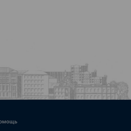
омощь