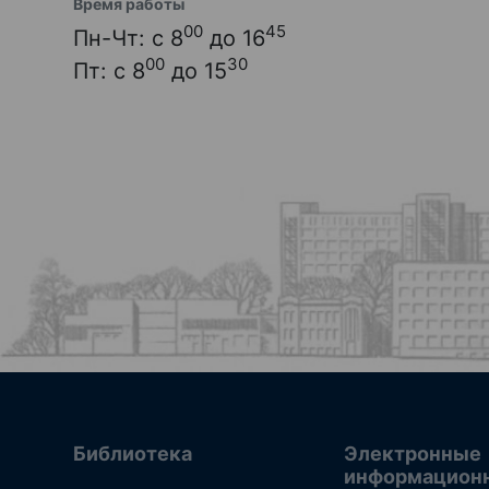
Время работы
00
45
Пн-Чт: с 8
до 16
00
30
Пт: с 8
до 15
Библиотека
Электронные
информацион