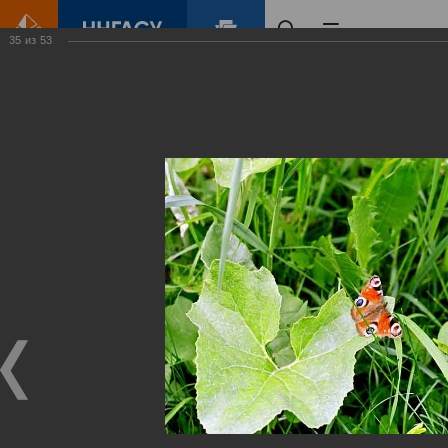
35
из
53
Главная
Контент
Зеленый Город
Виртуальные
выставки
(фотоальбомы)