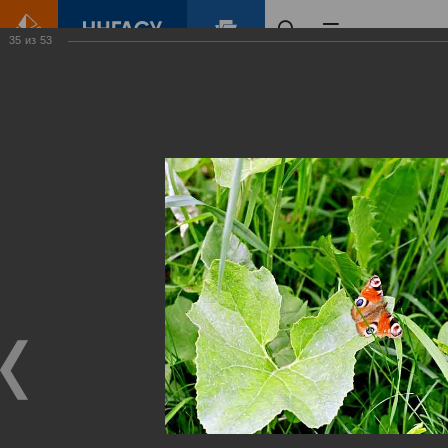
35
из
53
Главная
Контент
Зеленый Город
Виртуальные
выставки
(фотоальбомы)