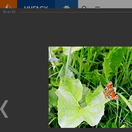
35
из
53
Главная
Контент
Зеленый Город
Виртуальные
выставки
(фотоальбомы)