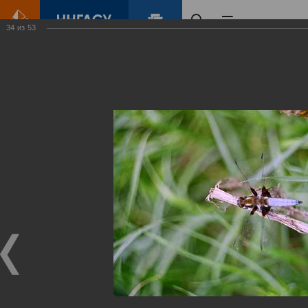
34
из
53
Главная
Контент
Зеленый Город
Виртуальные
выставки
(фотоальбомы)