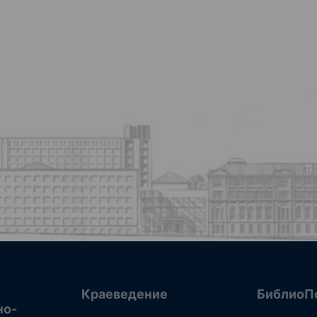
Краеведение
БиблиоП
но-