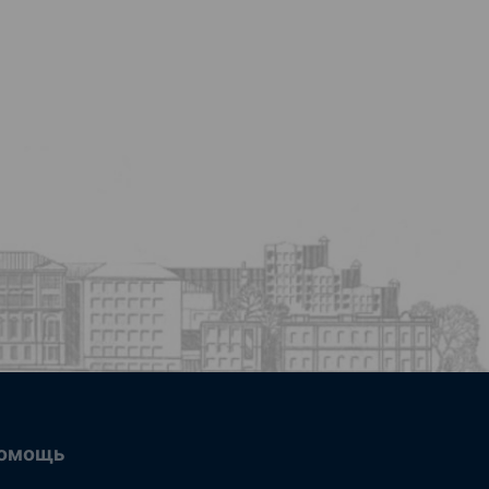
омощь