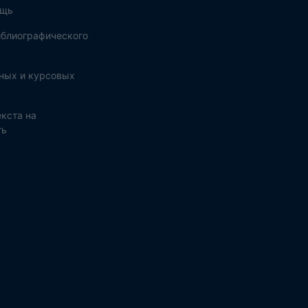
ощь
блиографического
ных и курсовых
кста на
ть