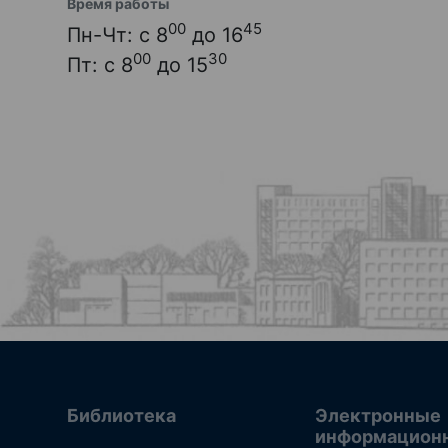
Время работы
00
45
Пн-Чт: с 8
до 16
00
30
Пт: с 8
до 15
Библиотека
Электронные
информацион