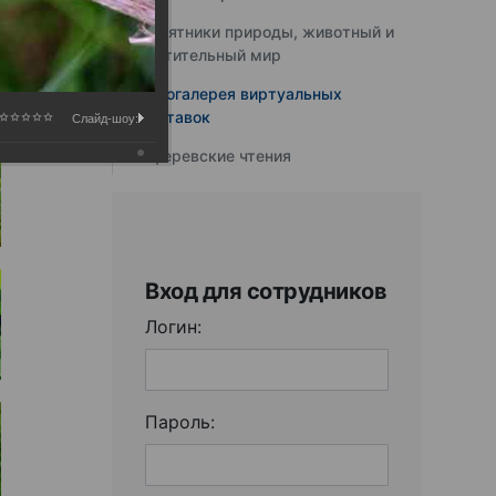
Памятники природы, животный и
растительный мир
Фотогалерея виртуальных
выставок
Слайд-шоу:
Юферевские чтения
Вход для сотрудников
Логин:
Пароль: