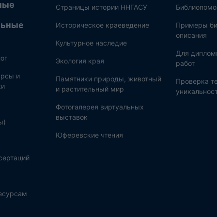
ные
Страницы истории ННГАСУ
Библиопом
льные
Историческое краеведение
Примеры би
описания
Культурное наследие
Для диплом
ог
Экология края
работ
рсы и
Памятники природы, животный
Проверка те
ки
и растительный мир
уникальнос
Фотогалерея виртуальных
выставок
ы)
Юферевские чтения
сертаций
ресурсам