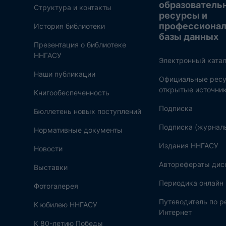
образователь
Структура и контакты
ресурсы и
профессиона
История библиотеки
базы данных
Презентация о библиотеке
ННГАСУ
Электронный катал
Наши публикации
Официальные ресу
открытые источни
Книгообеспеченность
Подписка
Бюллетень новых поступлений
Подписка (журнал
Нормативные документы
Издания ННГАСУ
Новости
Авторефераты дис
Выставки
Периодика онлайн
Фотогалерея
Путеводитель по 
К юбилею ННГАСУ
Интернет
К 80-летию Победы