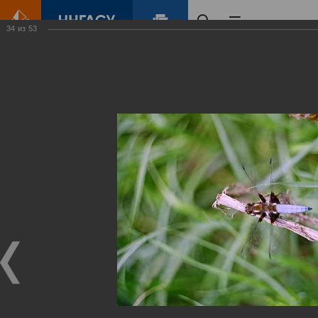
34
из
53
Главная
Контент
Зеленый Город
Виртуальные
выставки
(фотоальбомы)