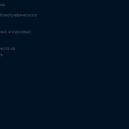
ощь
блиографического
ных и курсовых
кста на
ть