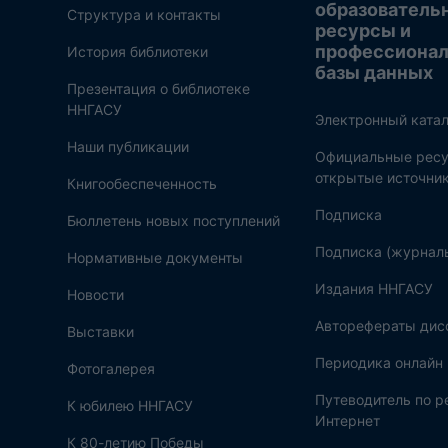
образователь
Структура и контакты
ресурсы и
профессиона
История библиотеки
базы данных
Презентация о библиотеке
ННГАСУ
Электронный катал
Наши публикации
Официальные ресу
открытые источни
Книгообеспеченность
Подписка
Бюллетень новых поступлений
Подписка (журнал
Нормативные документы
Издания ННГАСУ
Новости
Авторефераты дис
Выставки
Периодика онлайн
Фотогалерея
Путеводитель по 
К юбилею ННГАСУ
Интернет
К 80-летию Победы