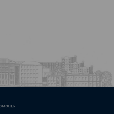
омощь