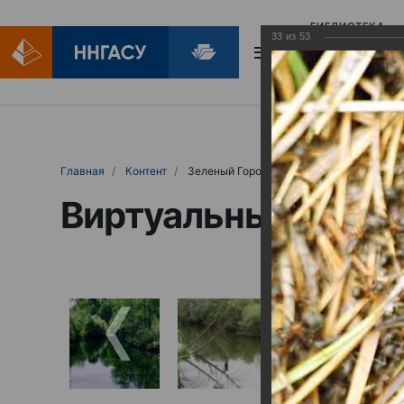
БИБЛИОТЕКА
33
из
53
БИБЛИОПОМОЩ
Главная
Контент
Зеленый Город
Виртуальные выст