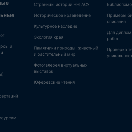
ные
Страницы истории ННГАСУ
Библиопом
льные
Историческое краеведение
Примеры би
описания
Культурное наследие
Для диплом
ог
Экология края
работ
рсы и
Памятники природы, животный
Проверка те
ки
и растительный мир
уникальнос
Фотогалерея виртуальных
выставок
ы)
Юферевские чтения
сертаций
ресурсам