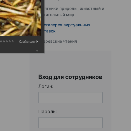
Памятники природы, животный и
растительный мир
Фотогалерея виртуальных
выставок
Юферевские чтения
Слайд-шоу:
Вход для сотрудников
Логин:
Пароль: