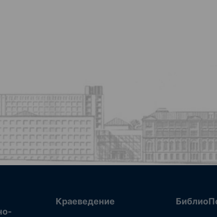
Краеведение
БиблиоП
но-