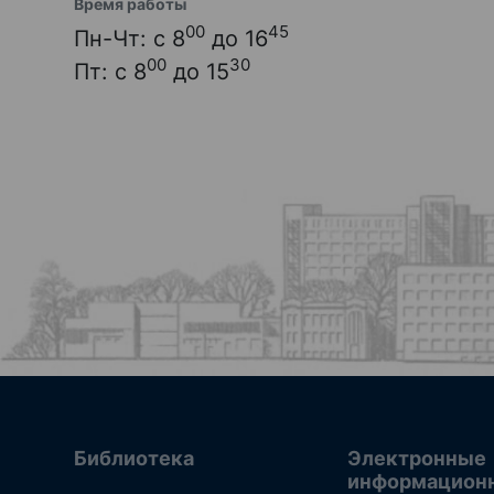
Время работы
00
45
Пн-Чт: с 8
до 16
00
30
Пт: с 8
до 15
Библиотека
Электронные
информацион