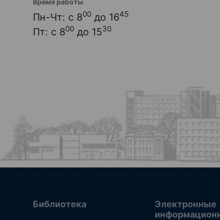
Время работы
00
45
Пн-Чт: с 8
до 16
00
30
Пт: с 8
до 15
Библиотека
Электронные
информацион