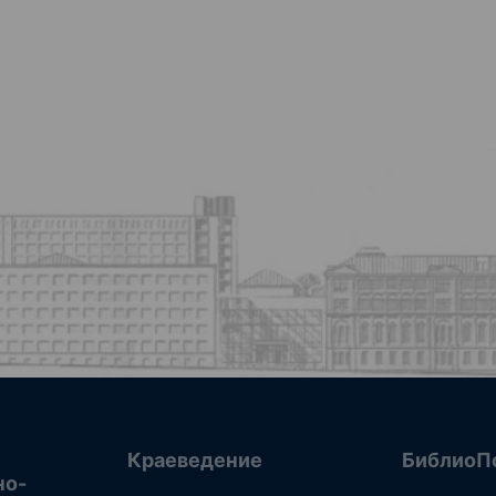
Краеведение
БиблиоП
но-