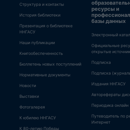
образователь
Структура и контакты
ресурсы и
профессиона
История библиотеки
базы данных
Презентация о библиотеке
ННГАСУ
Электронный катал
Наши публикации
Официальные ресу
открытые источни
Книгообеспеченность
Подписка
Бюллетень новых поступлений
Подписка (журнал
Нормативные документы
Издания ННГАСУ
Новости
Авторефераты дис
Выставки
Периодика онлайн
Фотогалерея
Путеводитель по 
К юбилею ННГАСУ
Интернет
К 80-летию Победы