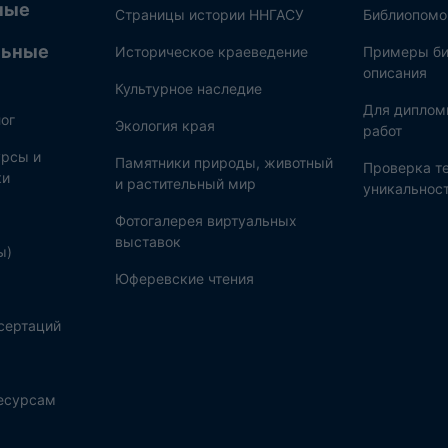
ные
Страницы истории ННГАСУ
Библиопом
льные
Историческое краеведение
Примеры би
описания
Культурное наследие
Для диплом
ог
Экология края
работ
рсы и
Памятники природы, животный
Проверка те
ки
и растительный мир
уникальнос
Фотогалерея виртуальных
выставок
ы)
Юферевские чтения
сертаций
ресурсам