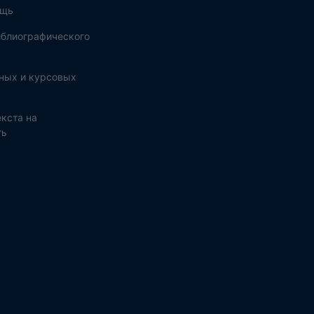
ощь
блиографического
ных и курсовых
кста на
ть