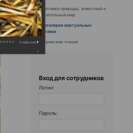
Памятники природы, животный и
растительный мир
Фотогалерея виртуальных
выставок
Юферевские чтения
Слайд-шоу:
Вход для сотрудников
Логин:
Пароль: