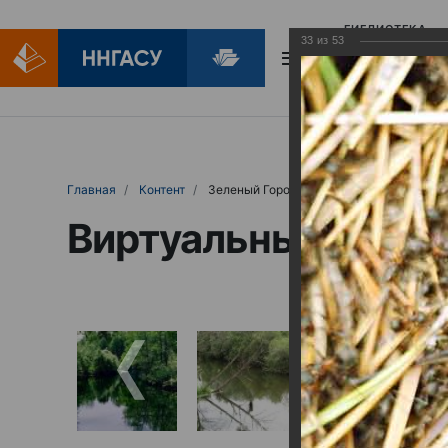
БИБЛИОТЕКА
33
из
53
БИБЛИОПОМОЩ
Главная
Контент
Зеленый Город
Виртуальные выст