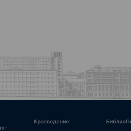
Краеведение
БиблиоП
но-