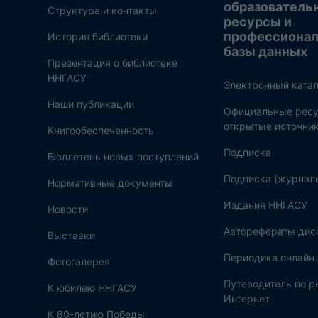
образователь
Структура и контакты
ресурсы и
профессиона
История библиотеки
базы данных
Презентация о библиотеке
ННГАСУ
Электронный катал
Наши публикации
Официальные ресу
открытые источни
Книгообеспеченность
Подписка
Бюллетень новых поступлений
Подписка (журнал
Нормативные документы
Издания ННГАСУ
Новости
Авторефераты дис
Выставки
Периодика онлайн
Фотогалерея
Путеводитель по 
К юбилею ННГАСУ
Интернет
К 80-летию Победы