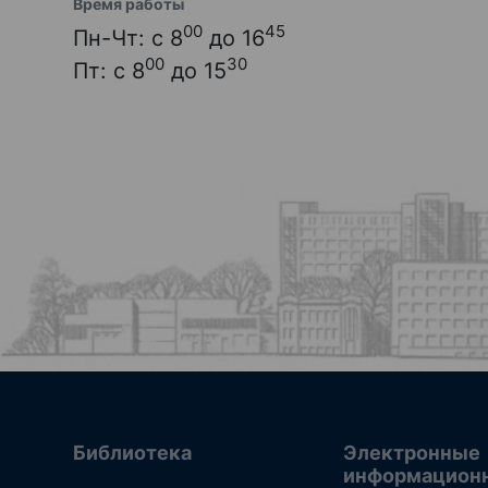
Время работы
00
45
Пн-Чт: с 8
до 16
00
30
Пт: с 8
до 15
Библиотека
Электронные
информацион