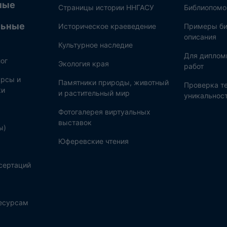
ные
Страницы истории ННГАСУ
Библиопом
льные
Историческое краеведение
Примеры би
описания
Культурное наследие
Для диплом
ог
Экология края
работ
рсы и
Памятники природы, животный
Проверка те
ки
и растительный мир
уникальнос
Фотогалерея виртуальных
выставок
ы)
Юферевские чтения
сертаций
ресурсам