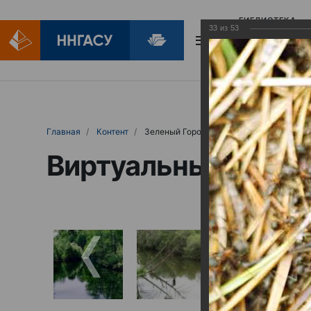
БИБЛИОТЕКА
33
из
53
БИБЛИОПОМОЩ
Главная
Контент
Зеленый Город
Виртуальные выст