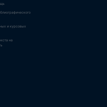
ощь
блиографического
ных и курсовых
кста на
ть