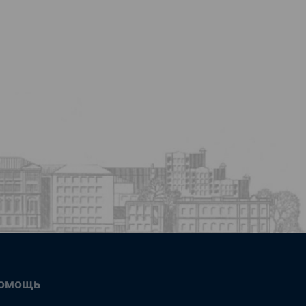
омощь