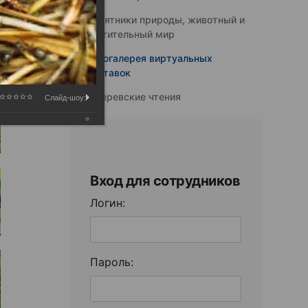
Памятники природы, животный и
растительный мир
Фотогалерея виртуальных
выставок
Юферевские чтения
Слайд-шоу:
Вход для сотрудников
Логин:
Пароль: