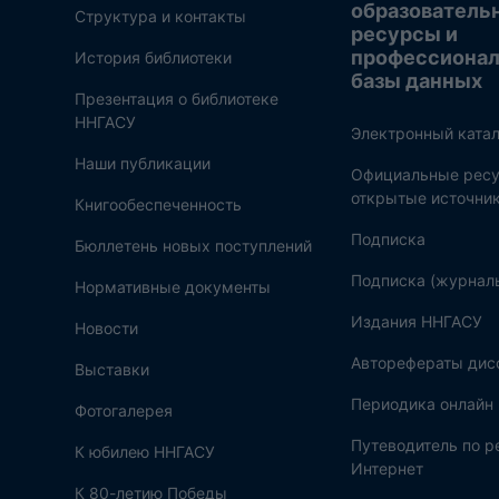
образователь
Структура и контакты
ресурсы и
профессиона
История библиотеки
базы данных
Презентация о библиотеке
ННГАСУ
Электронный катал
Наши публикации
Официальные ресу
открытые источни
Книгообеспеченность
Подписка
Бюллетень новых поступлений
Подписка (журнал
Нормативные документы
Издания ННГАСУ
Новости
Авторефераты дис
Выставки
Периодика онлайн
Фотогалерея
Путеводитель по 
К юбилею ННГАСУ
Интернет
К 80-летию Победы