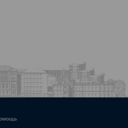
омощь