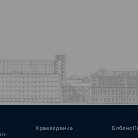
Краеведение
БиблиоП
но-