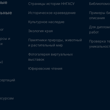
ные
Страницы истории ННГАСУ
Библиопом
льные
Историческое краеведение
Примеры би
описания
Культурное наследие
Для диплом
ог
Экология края
работ
рсы и
Памятники природы, животный
Проверка те
ки
и растительный мир
уникальнос
Фотогалерея виртуальных
выставок
ы)
Юферевские чтения
сертаций
ресурсам