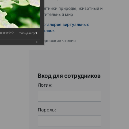
Памятники природы, животный и
растительный мир
Фотогалерея виртуальных
выставок
Слайд-шоу:
Юферевские чтения
Вход для сотрудников
Логин:
Пароль: