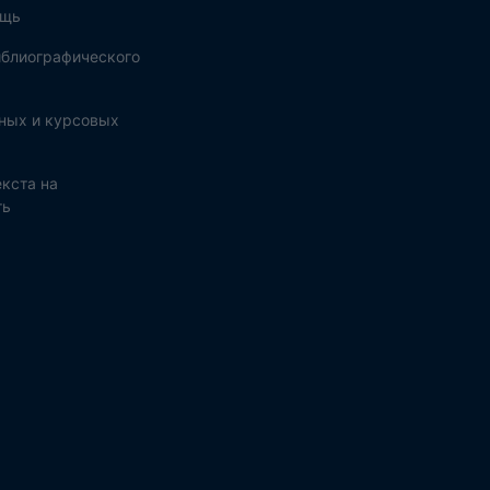
ощь
блиографического
ных и курсовых
кста на
ть