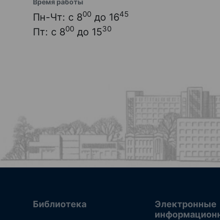
Время работы
00
45
Пн-Чт: с 8
до 16
00
30
Пт: с 8
до 15
Библиотека
Электронные
информацион