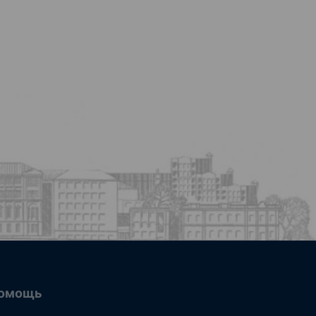
омощь