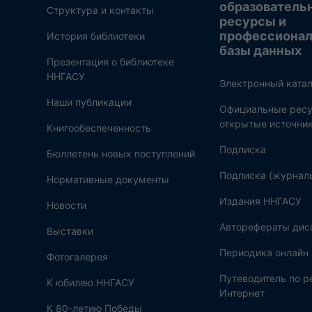
образователь
Структура и контакты
ресурсы и
профессиона
История библиотеки
базы данных
Презентация о библиотеке
ННГАСУ
Электронный катал
Наши публикации
Официальные ресу
открытые источни
Книгообеспеченность
Подписка
Бюллетень новых поступлений
Подписка (журнал
Нормативные документы
Издания ННГАСУ
Новости
Авторефераты дис
Выставки
Периодика онлайн
Фотогалерея
Путеводитель по 
К юбилею ННГАСУ
Интернет
К 80-летию Победы