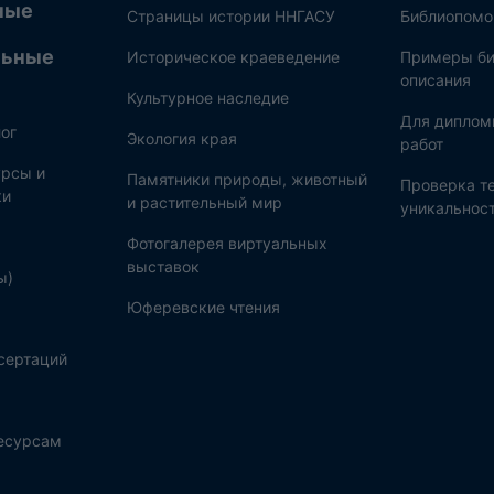
ные
Страницы истории ННГАСУ
Библиопом
льные
Историческое краеведение
Примеры би
описания
Культурное наследие
Для диплом
ог
Экология края
работ
рсы и
Памятники природы, животный
Проверка те
ки
и растительный мир
уникальнос
Фотогалерея виртуальных
выставок
ы)
Юферевские чтения
сертаций
ресурсам