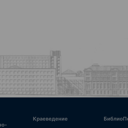
Краеведение
БиблиоП
но-