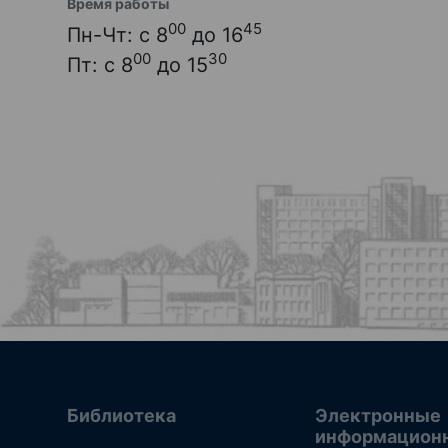
Время работы
00
45
Пн-Чт: с 8
до 16
00
30
Пт: с 8
до 15
Библиотека
Электронные
информацион