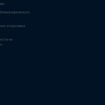
ощь
блиографического
ных и курсовых
кста на
ть