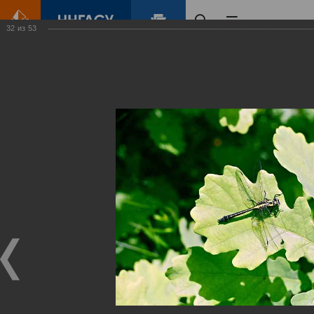
32
из
53
Главная
Контент
Зеленый Город
Виртуальные
выставки
(фотоальбомы)