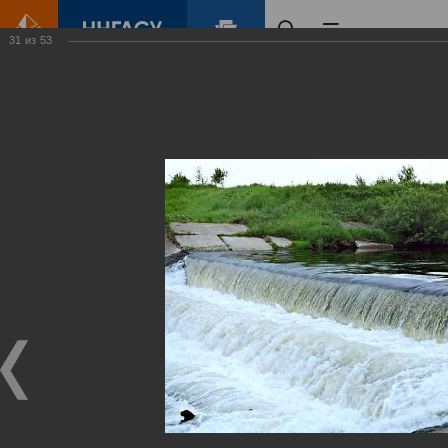
31
из
53
Главная
Контент
Зеленый Город
Виртуальные
выставки
(фотоальбомы)