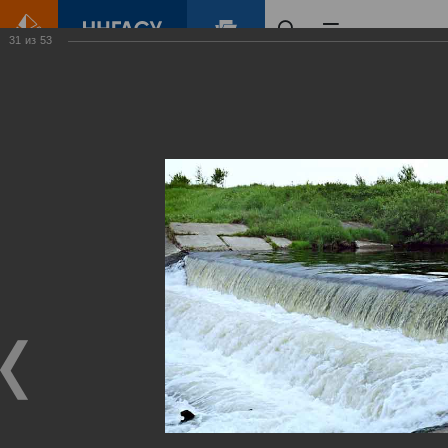
31
из
53
Главная
Контент
Зеленый Город
Виртуальные
выставки
(фотоальбомы)