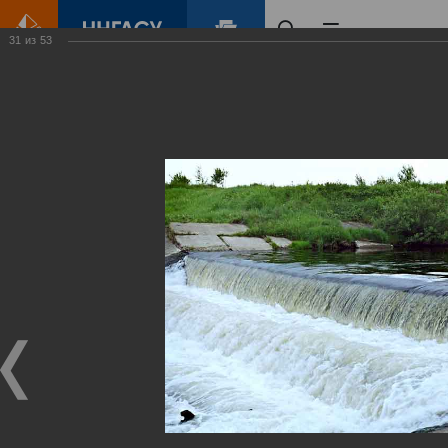
31
из
53
Главная
Контент
Зеленый Город
Виртуальные
выставки
(фотоальбомы)