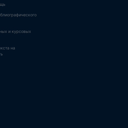
ощь
блиографического
ных и курсовых
кста на
ть