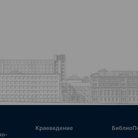
Краеведение
БиблиоП
но-