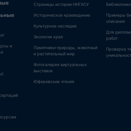
ные
Страницы истории ННГАСУ
Библиопом
льные
Историческое краеведение
Примеры би
описания
Культурное наследие
Для диплом
ог
Экология края
работ
рсы и
Памятники природы, животный
Проверка те
ки
и растительный мир
уникальнос
Фотогалерея виртуальных
выставок
ы)
Юферевские чтения
сертаций
ресурсам