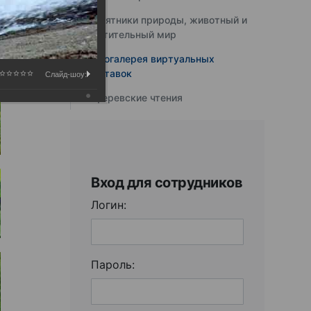
Памятники природы, животный и
растительный мир
Фотогалерея виртуальных
выставок
Слайд-шоу:
Юферевские чтения
Вход для сотрудников
Логин:
Пароль: