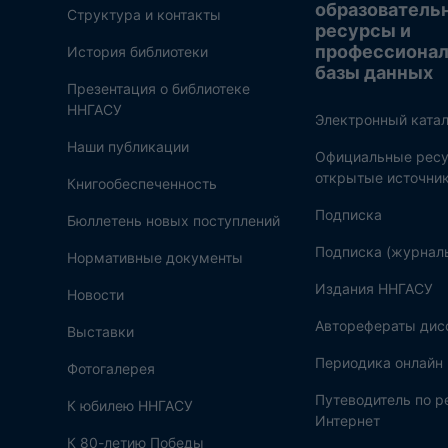
образователь
Структура и контакты
ресурсы и
профессиона
История библиотеки
базы данных
Презентация о библиотеке
ННГАСУ
Электронный катал
Наши публикации
Официальные ресу
открытые источни
Книгообеспеченность
Подписка
Бюллетень новых поступлений
Подписка (журнал
Нормативные документы
Издания ННГАСУ
Новости
Авторефераты дис
Выставки
Периодика онлайн
Фотогалерея
Путеводитель по 
К юбилею ННГАСУ
Интернет
К 80-летию Победы