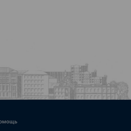
омощь