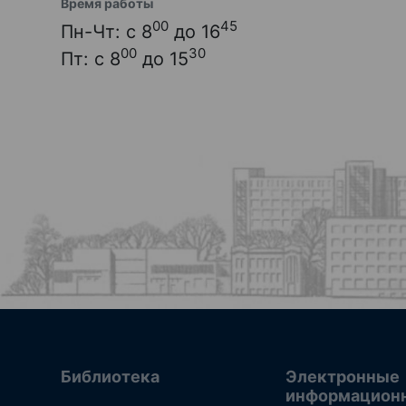
Время работы
00
45
Пн-Чт: с 8
до 16
00
30
Пт: с 8
до 15
Библиотека
Электронные
информацион