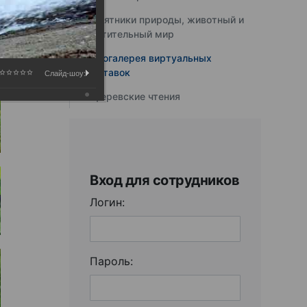
Памятники природы, животный и
растительный мир
Фотогалерея виртуальных
выставок
Слайд-шоу:
Юферевские чтения
Вход для сотрудников
Логин:
Пароль: