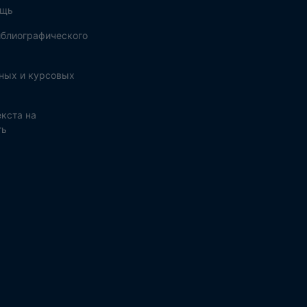
ощь
блиографического
ных и курсовых
кста на
ть