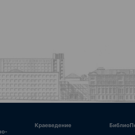
Краеведение
БиблиоП
но-