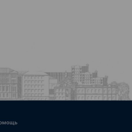
омощь