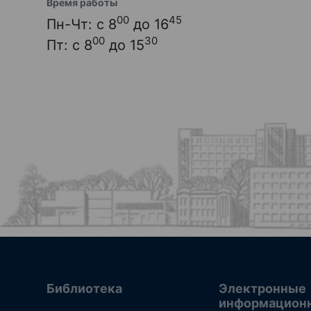
Время работы
00
45
Пн-Чт: с 8
до 16
00
30
Пт: с 8
до 15
Библиотека
Электронные
информацион