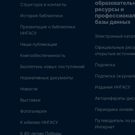
образователь
Структура и контакты
ресурсы и
профессиона
История библиотеки
базы данных
Презентация о библиотеке
ННГАСУ
Электронный катал
Наши публикации
Официальные ресу
открытые источни
Книгообеспеченность
Подписка
Бюллетень новых поступлений
Подписка (журнал
Нормативные документы
Издания ННГАСУ
Новости
Авторефераты дис
Выставки
Периодика онлайн
Фотогалерея
Путеводитель по 
К юбилею ННГАСУ
Интернет
К 80-летию Победы