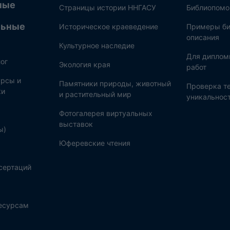
ные
Страницы истории ННГАСУ
Библиопом
льные
Историческое краеведение
Примеры би
описания
Культурное наследие
Для диплом
ог
Экология края
работ
рсы и
Памятники природы, животный
Проверка те
ки
и растительный мир
уникальнос
Фотогалерея виртуальных
выставок
ы)
Юферевские чтения
сертаций
ресурсам