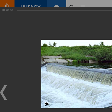
31
из
53
Главная
Контент
Зеленый Город
Виртуальные
выставки
(фотоальбомы)