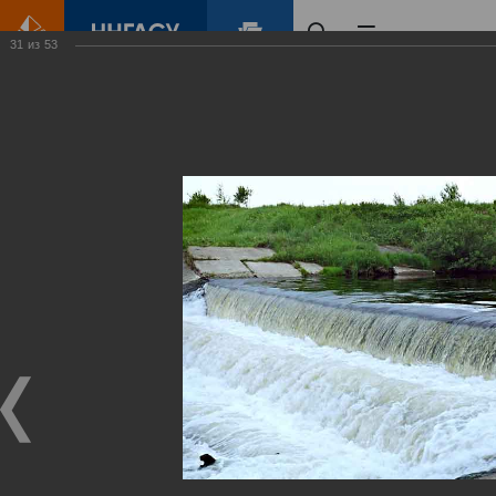
31
из
53
Главная
Контент
Зеленый Город
Виртуальные
выставки
(фотоальбомы)