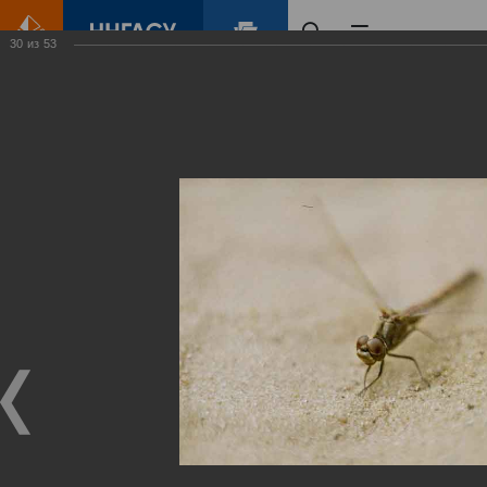
30
из
53
Главная
Контент
Зеленый Город
Виртуальные
выставки
(фотоальбомы)