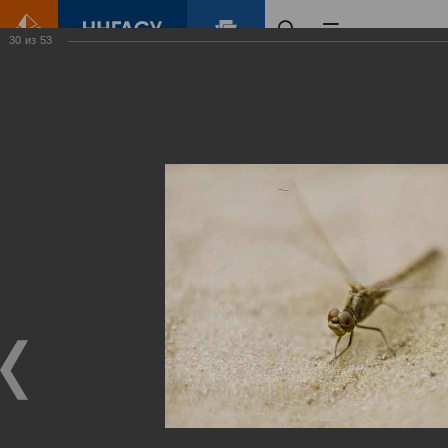
30
из
53
Главная
Контент
Зеленый Город
Виртуальные
выставки
(фотоальбомы)