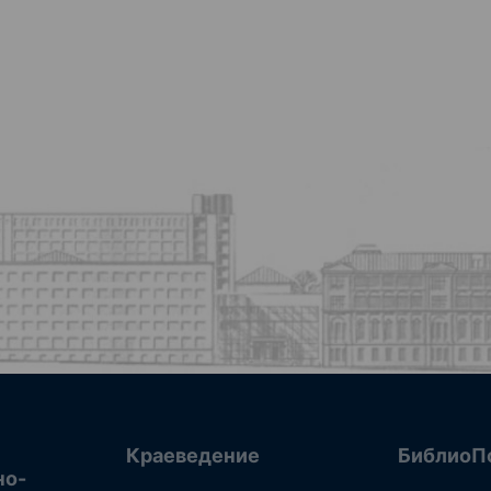
Краеведение
БиблиоП
но-