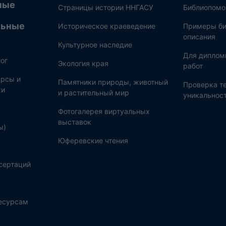
ные
Страницы истории ННГАСУ
Библиопом
льные
Историческое краеведение
Примеры би
описания
Культурное наследие
Для диплом
ог
Экология края
работ
рсы и
Памятники природы, животный
Проверка те
ки
и растительный мир
уникальнос
Фотогалерея виртуальных
выставок
ы)
Юферевские чтения
сертаций
ресурсам