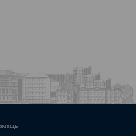
омощь