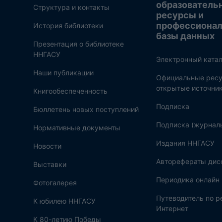
образователь
Структура и контакты
ресурсы и
профессиона
История библиотеки
базы данных
Презентация о библиотеке
ННГАСУ
Электронный катал
Наши публикации
Официальные ресу
открытые источни
Книгообеспеченность
Подписка
Бюллетень новых поступлений
Подписка (журнал
Нормативные документы
Издания ННГАСУ
Новости
Авторефераты дис
Выставки
Периодика онлайн
Фотогалерея
Путеводитель по 
К юбилею ННГАСУ
Интернет
К 80-летию Победы