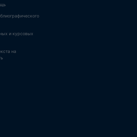
ощь
блиографического
ных и курсовых
кста на
ть