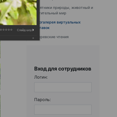
Памятники природы, животный и
растительный мир
Фотогалерея виртуальных
выставок
Слайд-шоу:
Юферевские чтения
Вход для сотрудников
Логин:
Пароль: