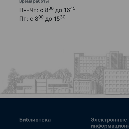
Время работы
00
45
Пн-Чт: с 8
до 16
00
30
Пт: с 8
до 15
Библиотека
Электронные
информацион