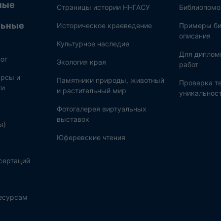
ные
Страницы истории ННГАСУ
Библиопом
льные
Историческое краеведение
Примеры би
описания
Культурное наследие
Для диплом
ог
Экология края
работ
рсы и
Памятники природы, животный
Проверка те
ки
и растительный мир
уникальнос
Фотогалерея виртуальных
выставок
ы)
Юферевские чтения
сертаций
ресурсам