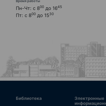
Время работы
00
45
Пн-Чт: с 8
до 16
00
30
Пт: с 8
до 15
Библиотека
Электронные
информацион