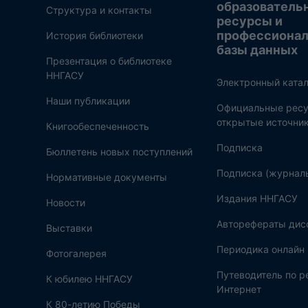
образователь
Структура и контакты
ресурсы и
профессиона
История библиотеки
базы данных
Презентация о библиотеке
ННГАСУ
Электронный катал
Наши публикации
Официальные ресу
открытые источни
Книгообеспеченность
Подписка
Бюллетень новых поступлений
Подписка (журнал
Нормативные документы
Издания ННГАСУ
Новости
Авторефераты дис
Выставки
Периодика онлайн
Фотогалерея
Путеводитель по 
К юбилею ННГАСУ
Интернет
К 80-летию Победы