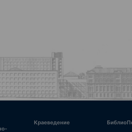
Краеведение
БиблиоП
но-