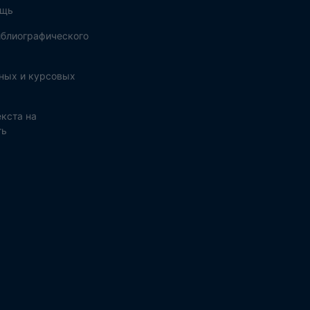
ощь
блиографического
ных и курсовых
кста на
ть