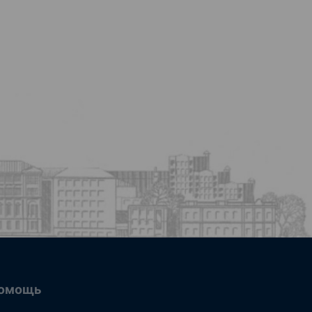
омощь