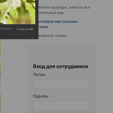
Памятники природы, животный и
растительный мир
Фотогалерея виртуальных
выставок
Слайд-шоу:
Юферевские чтения
Вход для сотрудников
Логин:
Пароль: