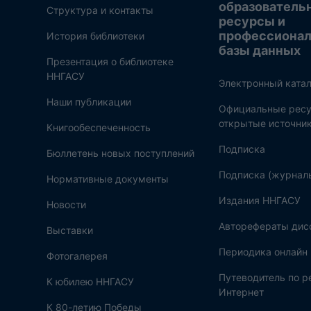
образователь
Структура и контакты
ресурсы и
профессиона
История библиотеки
базы данных
Презентация о библиотеке
ННГАСУ
Электронный катал
Наши публикации
Официальные ресу
открытые источни
Книгообеспеченность
Подписка
Бюллетень новых поступлений
Подписка (журнал
Нормативные документы
Издания ННГАСУ
Новости
Авторефераты дис
Выставки
Периодика онлайн
Фотогалерея
Путеводитель по 
К юбилею ННГАСУ
Интернет
К 80-летию Победы