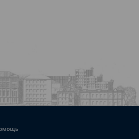
омощь