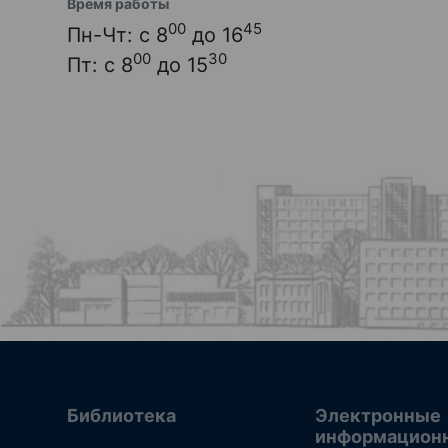
Время работы
00
45
Пн-Чт: с 8
до 16
00
30
Пт: с 8
до 15
Библиотека
Электронные
информацион