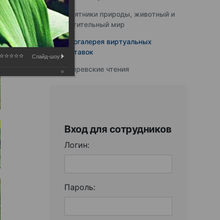
Памятники природы, животный и
растительный мир
Фотогалерея виртуальных
выставок
Слайд-шоу:
Юферевские чтения
Вход для сотрудников
Логин:
Пароль: