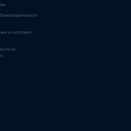
ощь
блиографического
ных и курсовых
кста на
ть