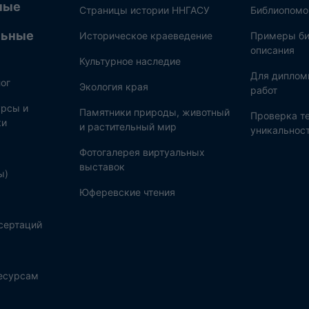
ные
Страницы истории ННГАСУ
Библиопом
льные
Историческое краеведение
Примеры би
описания
Культурное наследие
Для диплом
ог
Экология края
работ
рсы и
Памятники природы, животный
Проверка те
ки
и растительный мир
уникальнос
Фотогалерея виртуальных
выставок
ы)
Юферевские чтения
сертаций
ресурсам