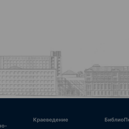
Краеведение
БиблиоП
но-