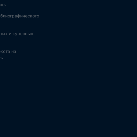
ощь
блиографического
ных и курсовых
кста на
ть