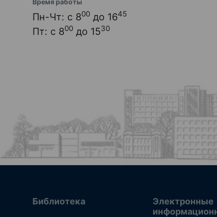
Время работы
00
45
Пн-Чт: с 8
до 16
00
30
Пт: с 8
до 15
Библиотека
Электронные
информацион