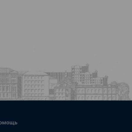
омощь