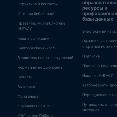
образователь
Структура и контакты
ресурсы и
профессиона
История библиотеки
базы данных
Презентация о библиотеке
ННГАСУ
Электронный катал
Наши публикации
Официальные ресу
открытые источни
Книгообеспеченность
Подписка
Бюллетень новых поступлений
Подписка (журнал
Нормативные документы
Издания ННГАСУ
Новости
Авторефераты дис
Выставки
Периодика онлайн
Фотогалерея
Путеводитель по 
К юбилею ННГАСУ
Интернет
К 80-летию Победы