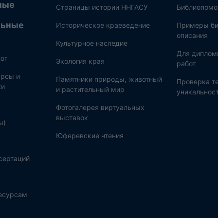
ные
Страницы истории ННГАСУ
Библиопом
льные
Историческое краеведение
Примеры би
описания
Культурное наследие
Для диплом
ог
Экология края
работ
рсы и
Памятники природы, животный
Проверка те
ки
и растительный мир
уникальнос
Фотогалерея виртуальных
выставок
ы)
Юферевские чтения
сертаций
ресурсам