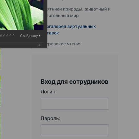
Памятники природы, животный и
растительный мир
Фотогалерея виртуальных
выставок
Слайд-шоу:
Юферевские чтения
Вход для сотрудников
Логин:
Пароль: