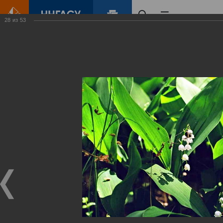
28
из
53
Главная
Контент
Зеленый Город
Виртуальные
выставки
(фотоальбомы)