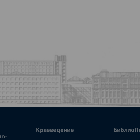
Краеведение
БиблиоП
но-