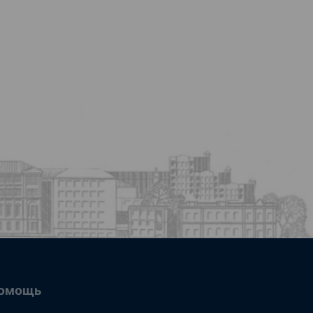
омощь