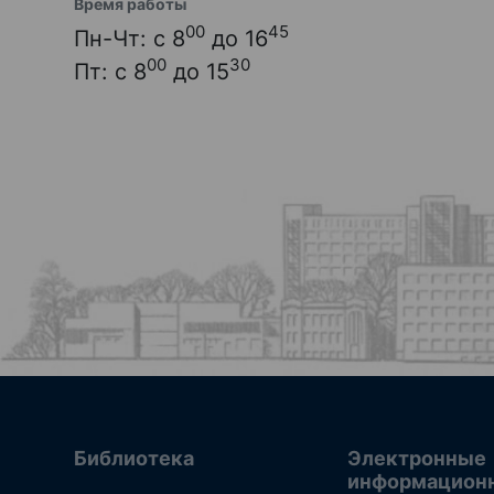
Время работы
00
45
Пн-Чт: с 8
до 16
00
30
Пт: с 8
до 15
Библиотека
Электронные
информацион