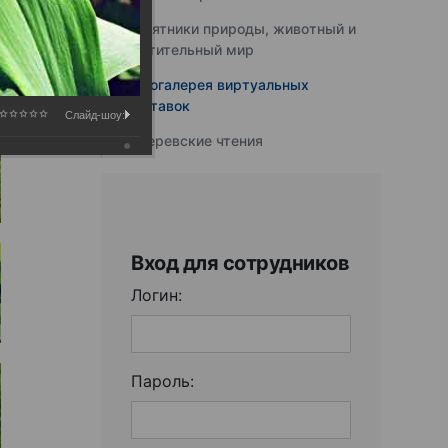
Памятники природы, животный и
растительный мир
Фотогалерея виртуальных
выставок
Слайд-шоу:
Юферевские чтения
Вход для сотрудников
Логин:
Пароль: