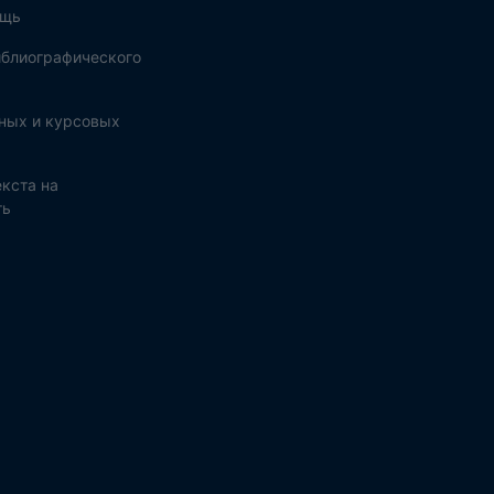
ощь
блиографического
ных и курсовых
кста на
ть