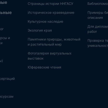
ные
Страницы истории ННГАСУ
Библиопом
льные
Историческое краеведение
Примеры би
описания
Культурное наследие
Для диплом
ог
Экология края
работ
рсы и
Памятники природы, животный
Проверка те
ки
и растительный мир
уникальнос
Фотогалерея виртуальных
выставок
ы)
Юферевские чтения
сертаций
ресурсам