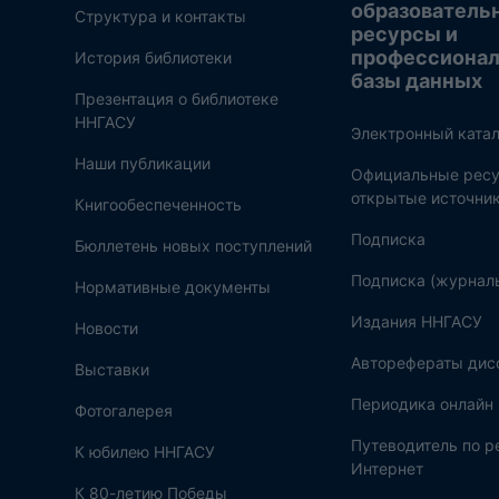
образователь
Структура и контакты
ресурсы и
профессиона
История библиотеки
базы данных
Презентация о библиотеке
ННГАСУ
Электронный катал
Наши публикации
Официальные ресу
открытые источни
Книгообеспеченность
Подписка
Бюллетень новых поступлений
Подписка (журнал
Нормативные документы
Издания ННГАСУ
Новости
Авторефераты дис
Выставки
Периодика онлайн
Фотогалерея
Путеводитель по 
К юбилею ННГАСУ
Интернет
К 80-летию Победы