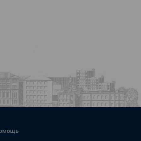
омощь