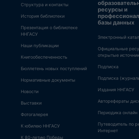
образователь
Структура и контакты
ресурсы и
профессиона
История библиотеки
базы данных
Презентация о библиотеке
ННГАСУ
Электронный катал
Наши публикации
Официальные ресу
открытые источни
Книгообеспеченность
Подписка
Бюллетень новых поступлений
Подписка (журнал
Нормативные документы
Издания ННГАСУ
Новости
Авторефераты дис
Выставки
Периодика онлайн
Фотогалерея
Путеводитель по 
К юбилею ННГАСУ
Интернет
К 80-летию Победы