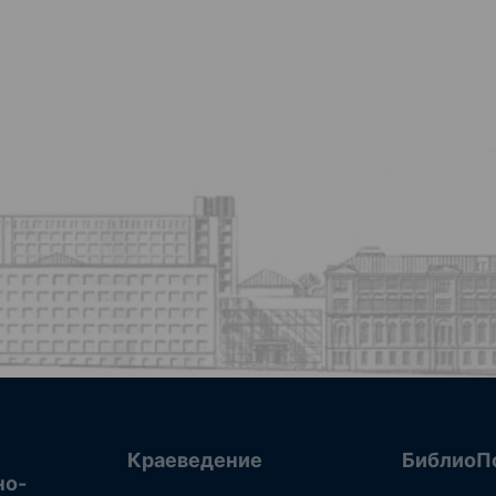
Краеведение
БиблиоП
но-