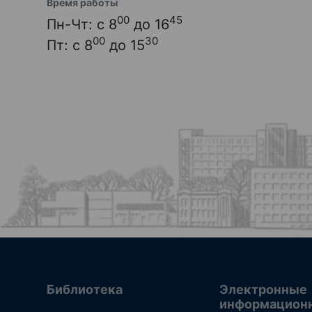
Время работы
00
45
Пн-Чт: с 8
до 16
00
30
Пт: с 8
до 15
Библиотека
Электронные
информацион