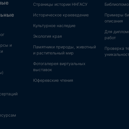
ные
Страницы истории ННГАСУ
Библиопом
льные
Историческое краеведение
Примеры би
описания
Культурное наследие
Для диплом
ог
Экология края
работ
рсы и
Памятники природы, животный
Проверка те
ки
и растительный мир
уникальнос
Фотогалерея виртуальных
выставок
ы)
Юферевские чтения
сертаций
ресурсам