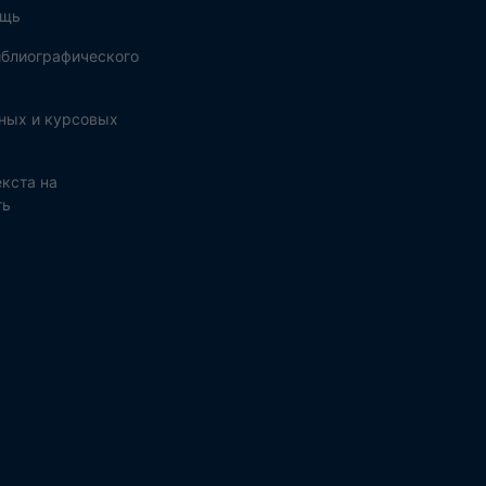
ощь
блиографического
ных и курсовых
кста на
ть