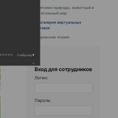
Памятники природы, животный и
растительный мир
Фотогалерея виртуальных
выставок
Юферевские чтения
Слайд-шоу:
Вход для сотрудников
Логин:
Пароль: