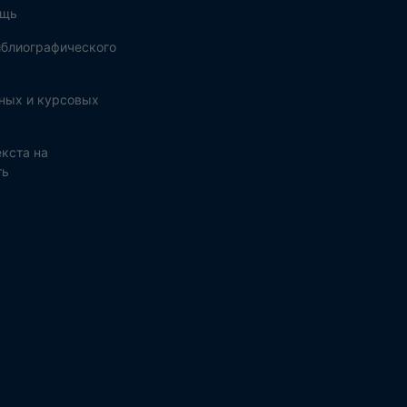
ощь
блиографического
ных и курсовых
кста на
ть