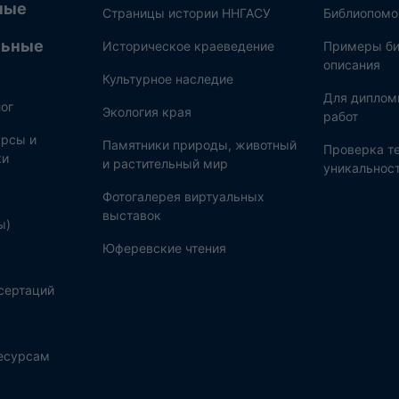
ные
Страницы истории ННГАСУ
Библиопом
льные
Историческое краеведение
Примеры би
описания
Культурное наследие
Для диплом
ог
Экология края
работ
рсы и
Памятники природы, животный
Проверка те
ки
и растительный мир
уникальнос
Фотогалерея виртуальных
выставок
ы)
Юферевские чтения
сертаций
ресурсам