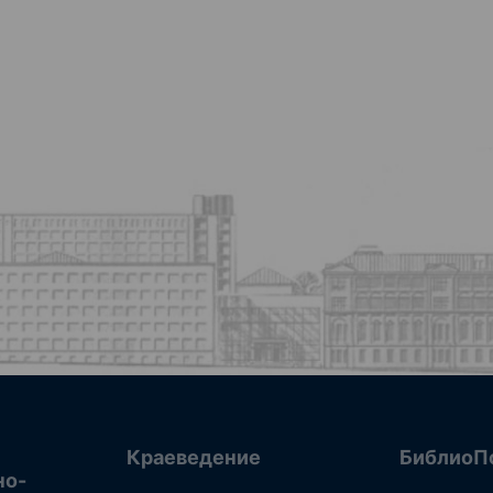
Краеведение
БиблиоП
но-