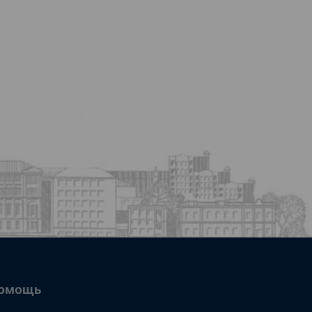
омощь