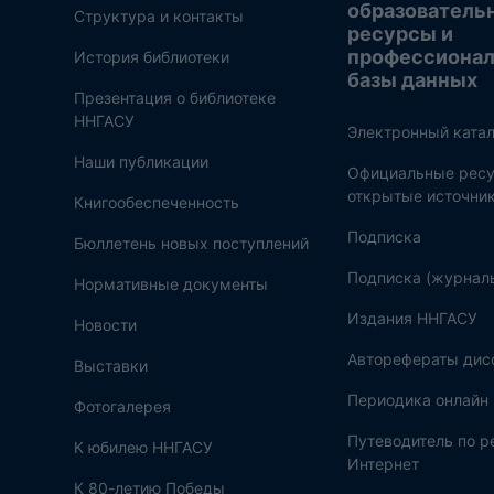
образователь
Структура и контакты
ресурсы и
профессиона
История библиотеки
базы данных
Презентация о библиотеке
ННГАСУ
Электронный катал
Наши публикации
Официальные ресу
открытые источни
Книгообеспеченность
Подписка
Бюллетень новых поступлений
Подписка (журнал
Нормативные документы
Издания ННГАСУ
Новости
Авторефераты дис
Выставки
Периодика онлайн
Фотогалерея
Путеводитель по 
К юбилею ННГАСУ
Интернет
К 80-летию Победы