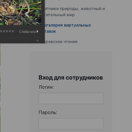
Памятники природы, животный и
растительный мир
Фотогалерея виртуальных
выставок
Слайд-шоу:
Юферевские чтения
Вход для сотрудников
Логин:
Пароль: