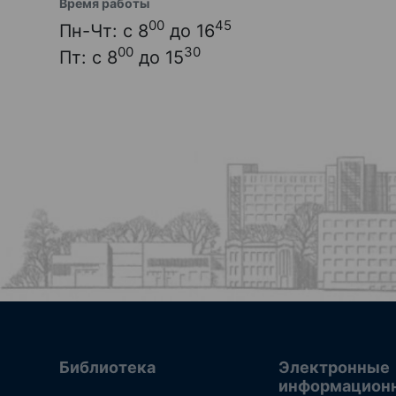
Время работы
00
45
Пн-Чт: с 8
до 16
00
30
Пт: с 8
до 15
Библиотека
Электронные
информацион