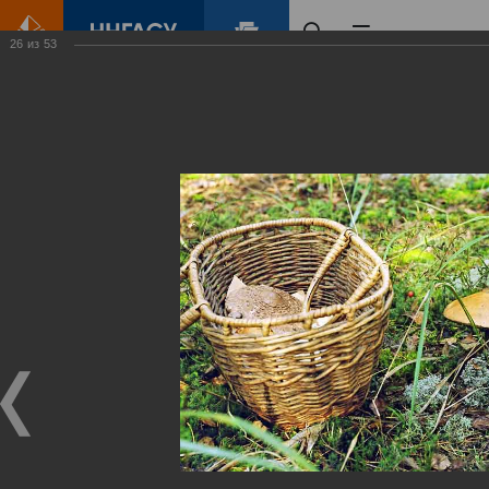
26
из
53
Главная
Контент
Зеленый Город
Виртуальные
выставки
(фотоальбомы)