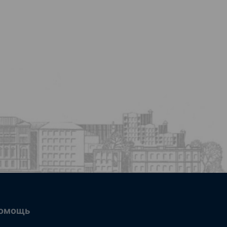
омощь