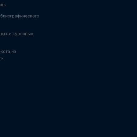
ощь
блиографического
ных и курсовых
кста на
ть