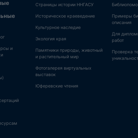
ные
Страницы истории ННГАСУ
Библиопом
льные
Историческое краеведение
Примеры би
описания
Культурное наследие
Для диплом
ог
Экология края
работ
рсы и
Памятники природы, животный
Проверка те
ки
и растительный мир
уникальнос
Фотогалерея виртуальных
выставок
ы)
Юферевские чтения
сертаций
ресурсам