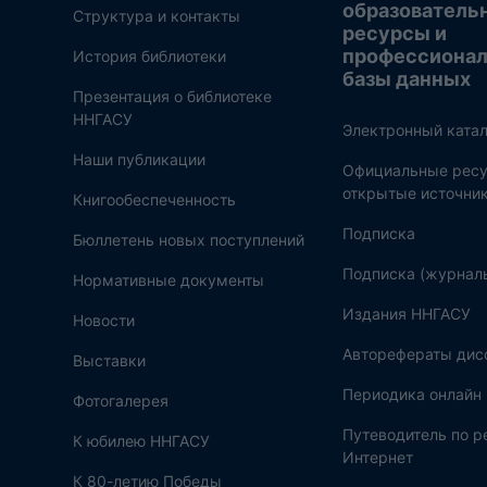
образователь
Структура и контакты
ресурсы и
профессиона
История библиотеки
базы данных
Презентация о библиотеке
ННГАСУ
Электронный катал
Наши публикации
Официальные ресу
открытые источни
Книгообеспеченность
Подписка
Бюллетень новых поступлений
Подписка (журнал
Нормативные документы
Издания ННГАСУ
Новости
Авторефераты дис
Выставки
Периодика онлайн
Фотогалерея
Путеводитель по 
К юбилею ННГАСУ
Интернет
К 80-летию Победы