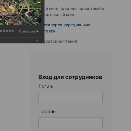
Памятники природы, животный и
растительный мир
Фотогалерея виртуальных
выставок
Слайд-шоу:
Юферевские чтения
Вход для сотрудников
Логин:
Пароль: