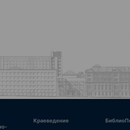
Краеведение
БиблиоП
но-