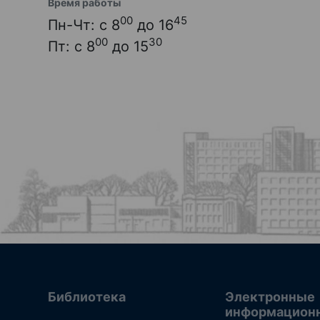
Время работы
00
45
Пн-Чт: с 8
до 16
00
30
Пт: с 8
до 15
Библиотека
Электронные
информацион