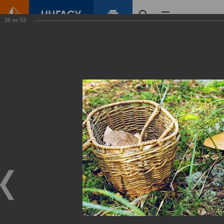
26
из
53
Главная
Контент
Зеленый Город
Виртуальные
выставки
(фотоальбомы)