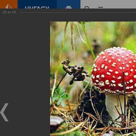
25
из
53
Главная
Контент
Зеленый Город
Виртуальные
выставки
(фотоальбомы)