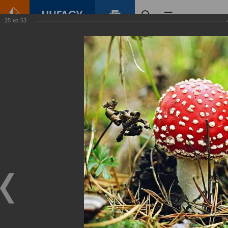
25
из
53
Главная
Контент
Зеленый Город
Виртуальные
выставки
(фотоальбомы)