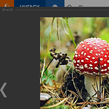
25
из
53
Главная
Контент
Зеленый Город
Виртуальные
выставки
(фотоальбомы)