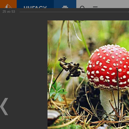
25
из
53
Главная
Контент
Зеленый Город
Виртуальные
выставки
(фотоальбомы)