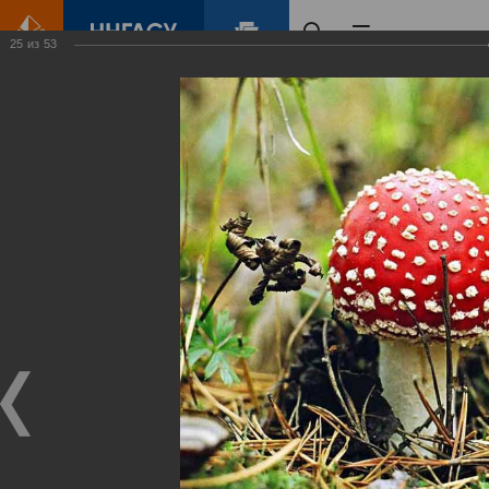
25
из
53
Главная
Контент
Зеленый Город
Виртуальные
выставки
(фотоальбомы)