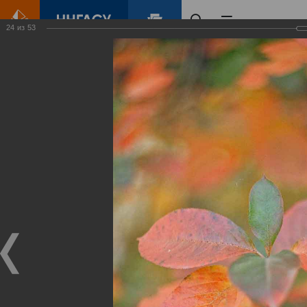
24
из
53
Главная
Контент
Зеленый Город
Виртуальные
выставки
(фотоальбомы)