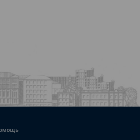
омощь