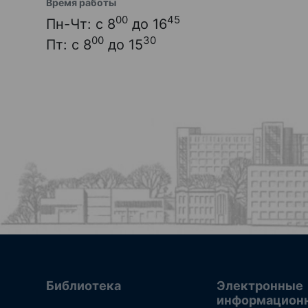
Время работы
00
45
Пн-Чт: с 8
до 16
00
30
Пт: с 8
до 15
Библиотека
Электронные
информацион