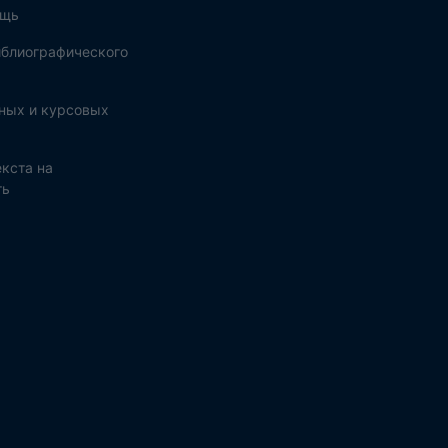
ощь
блиографического
ных и курсовых
кста на
ть