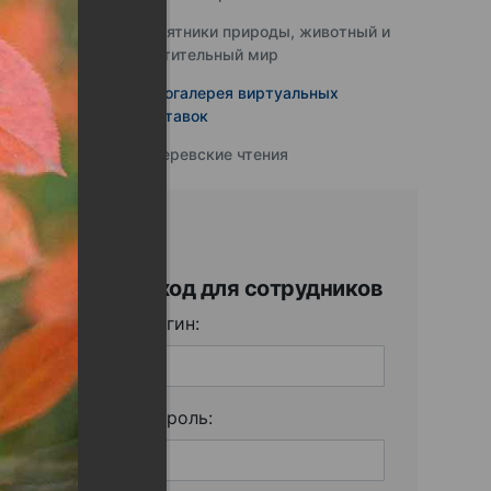
Памятники природы, животный и
растительный мир
Фотогалерея виртуальных
выставок
Юферевские чтения
Вход для сотрудников
Логин:
Пароль: