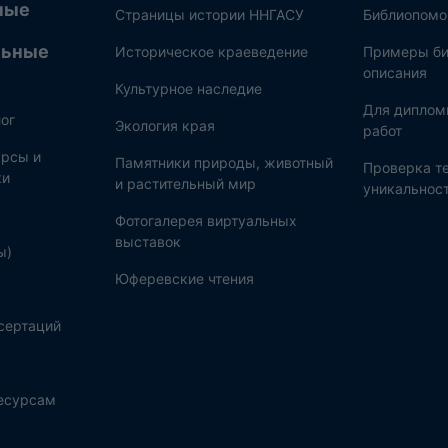
ные
Страницы истории ННГАСУ
Библиопом
льные
Историческое краеведение
Примеры би
описания
Культурное наследие
Для диплом
ог
Экология края
работ
рсы и
Памятники природы, животный
Проверка те
ки
и растительный мир
уникальнос
Фотогалерея виртуальных
выставок
ы)
Юферевские чтения
сертаций
ресурсам