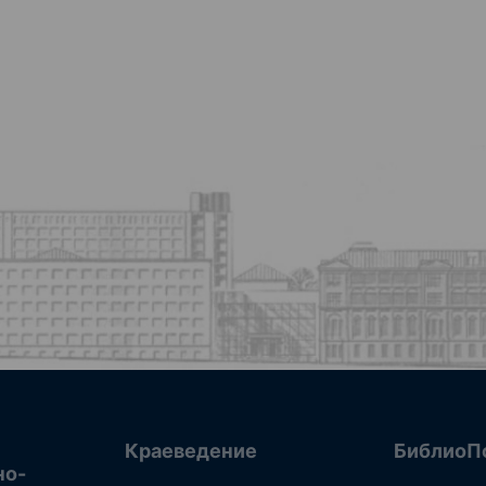
Краеведение
БиблиоП
но-