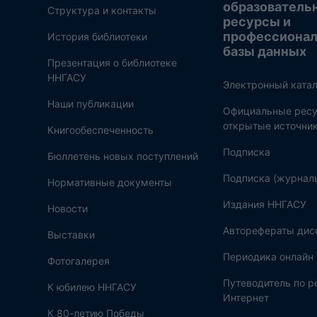
образователь
Структура и контакты
ресурсы и
профессиона
История библиотеки
базы данных
Презентация о библиотеке
ННГАСУ
Электронный катал
Наши публикации
Официальные ресу
открытые источни
Книгообеспеченность
Подписка
Бюллетень новых поступлений
Подписка (журнал
Нормативные документы
Издания ННГАСУ
Новости
Авторефераты дис
Выставки
Периодика онлайн
Фотогалерея
Путеводитель по 
К юбилею ННГАСУ
Интернет
К 80-летию Победы